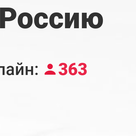
 Россию
лайн:
363